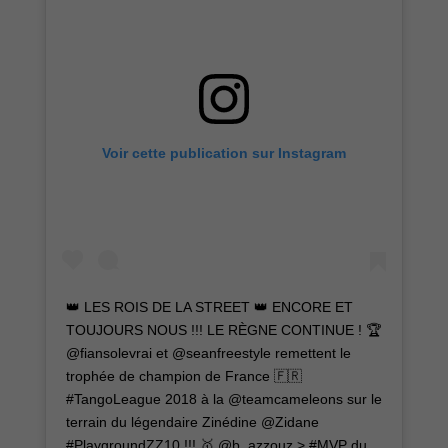
Voir cette publication sur Instagram
👑 LES ROIS DE LA STREET 👑 ENCORE ET
TOUJOURS NOUS !!! LE RÈGNE CONTINUE ! 🏆
@fiansolevrai et @seanfreestyle remettent le
trophée de champion de France 🇫🇷
#TangoLeague 2018 à la @teamcameleons sur le
terrain du légendaire Zinédine @Zidane
#PlaygroundZZ10 !!! 🥇 @b_azzouz > #MVP du