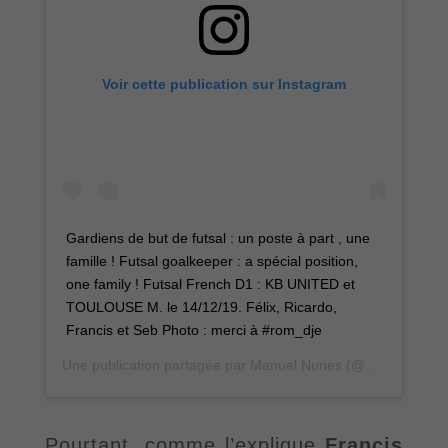
Voir cette publication sur Instagram
Gardiens de but de futsal : un poste à part , une
famille ! Futsal goalkeeper : a spécial position,
one family ! Futsal French D1 : KB UNITED et
TOULOUSE M. le 14/12/19. Félix, Ricardo,
Francis et Seb Photo : merci à #rom_dje
Une publication partagée par
Manuel Nunes
(@nunesmanuel.91) le
Pourtant, comme l
’
explique
Francis