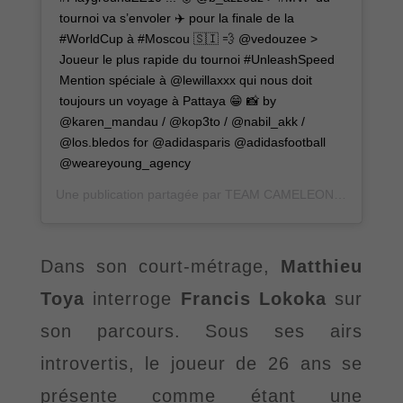
tournoi va s’envoler ✈️ pour la finale de la
#WorldCup à #Moscou 🇸🇮 💨 @vedouzee >
Joueur le plus rapide du tournoi #UnleashSpeed
Mention spéciale à @lewillaxxx qui nous doit
toujours un voyage à Pattaya 😁 📸 by
@karen_mandau / @kop3to / @nabil_akk /
@los.bledos for @adidasparis @adidasfootball
@weareyoung_agency
Une publication partagée par
TEAM CAMELEONS 🏆
(@team
Dans son court-métrage,
Matthieu
Toya
interroge
Francis Lokoka
sur
son parcours. Sous ses airs
introvertis, le joueur de 26 ans se
présente comme étant une