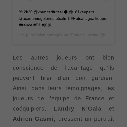
🧤 2k20 @kbunitedfutsal ⚫️ @181keepers
@academiegoleirosfutsalm1 #Futsal #goalkeeper
#france #D1 #🇫🇷
Une publication partagée par
Francis Lokoka
(@francis_lkk1) le
Les autres joueurs ont bien
conscience de l
’
avantage qu
’
ils
peuvent tirer d’un bon gardien.
Ainsi, dans leurs témoignages, les
joueurs de l’équipe de France et
coéquipiers,
Landry N
’
Gala
et
Adrien Gasmi
, dressent un portrait